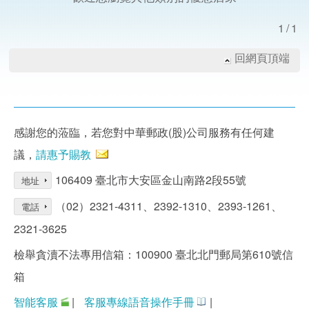
1/1
回網頁頂端
感謝您的蒞臨，若您對中華郵政(股)公司服務有任何建
議，
請惠予賜教
106409 臺北市大安區金山南路2段55號
地址
（02）2321-4311、2392-1310、2393-1261、
電話
2321-3625
檢舉貪瀆不法專用信箱：100900 臺北北門郵局第610號信
箱
智能客服
|
客服專線語音操作手冊
|