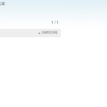
店家
1/1
回網頁頂端