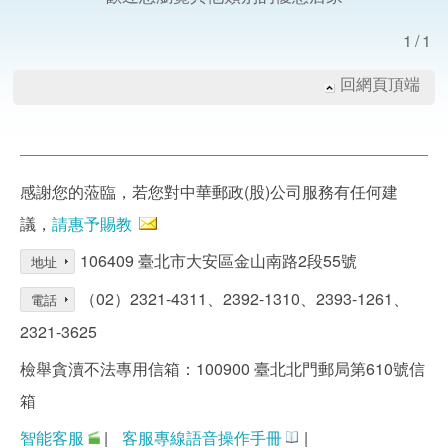
1/1
回網頁頂端
感謝您的蒞臨，若您對中華郵政(股)公司服務有任何建
議，
請惠予賜教
106409 臺北市大安區金山南路2段55號
地址
（02）2321-4311、2392-1310、2393-1261、
電話
2321-3625
檢舉貪瀆不法專用信箱：100900 臺北北門郵局第610號信
箱
智能客服
|
客服專線語音操作手冊
|