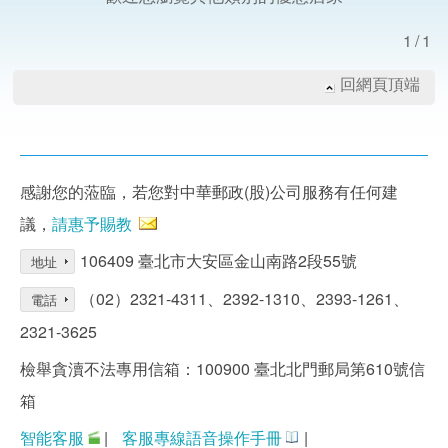
1/1
回網頁頂端
感謝您的蒞臨，若您對中華郵政(股)公司服務有任何建
議，
請惠予賜教
106409 臺北市大安區金山南路2段55號
地址
（02）2321-4311、2392-1310、2393-1261、
電話
2321-3625
檢舉貪瀆不法專用信箱：100900 臺北北門郵局第610號信
箱
智能客服
|
客服專線語音操作手冊
|