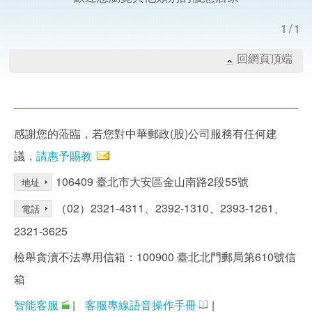
1/1
回網頁頂端
感謝您的蒞臨，若您對中華郵政(股)公司服務有任何建
議，
請惠予賜教
106409 臺北市大安區金山南路2段55號
地址
（02）2321-4311、2392-1310、2393-1261、
電話
2321-3625
檢舉貪瀆不法專用信箱：100900 臺北北門郵局第610號信
箱
智能客服
|
客服專線語音操作手冊
|