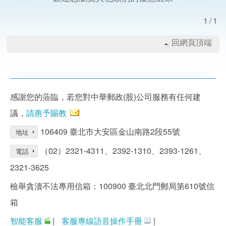
1/1
回網頁頂端
感謝您的蒞臨，若您對中華郵政(股)公司服務有任何建
議，
請惠予賜教
106409 臺北市大安區金山南路2段55號
地址
（02）2321-4311、2392-1310、2393-1261、
電話
2321-3625
檢舉貪瀆不法專用信箱：100900 臺北北門郵局第610號信
箱
智能客服
|
客服專線語音操作手冊
|