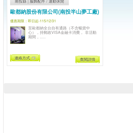
南投縣
|
服飾配件
/
運動休閒
歐都納股份有限公司(南投半山夢工廠)
優惠期限：即日起-115/12/31
至歐都納全台自有通路（不含暢貨中
心），持郵政VISA金融卡消費， 非活動
期間，.....
連絡方式
查閱詳情