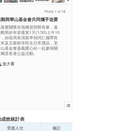
Photo 1 of 18
嘉郵與華山基金會共同攜手送愛
為落實關懷在地獨居弱勢長輩，嘉
郵局於年節後第1天(1/30)上午10
時，由張局長清龍率領同仁攜帶良
質米及五穀粉等民生日常禮品，至
華山基金會嘉義愛心站一起參與關
懷獨居長者公益活動。
放大看
動成效統計表
受惠人次
備註