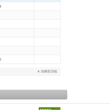
8
0
回網頁頂端