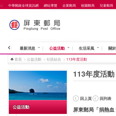
:::
中華郵政全球資訊網
網站導覽
企業郵局
校園郵局
兒童郵局
跳到主要內容區塊
最新消息
公益活動
生活采風
關於
首頁
>
公益活動
>
社區結合
>
113年度活動
:::
:::
113年度活動
回上頁
回列表
公益活動
屏東郵局「捐熱血