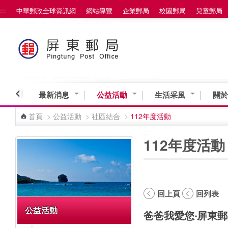
:::
中華郵政全球資訊網
網站導覽
企業郵局
校園郵局
兒童郵局
跳到主要內容區塊
最新消息
公益活動
生活采風
關於
首頁
>
公益活動
>
社區結合
>
112年度活動
:::
:::
112年度活動
回上頁
回列表
公益活動
爸爸我愛您‧屏東