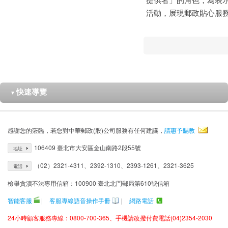
活動，展現郵政貼心服
快速導覽
▼
感謝您的蒞臨，若您對中華郵政(股)公司服務有任何建議，
請惠予賜教
106409 臺北市大安區金山南路2段55號
地址
（02）2321-4311、2392-1310、2393-1261、2321-3625
電話
檢舉貪瀆不法專用信箱：100900 臺北北門郵局第610號信箱
智能客服
|
客服專線語音操作手冊
|
網路電話
24小時顧客服務專線：0800-700-365、手機請改撥付費電話(04)2354-2030