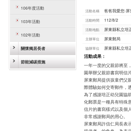
106年度活動
爸爸我愛您‧
活動名稱
112/8/2
活動時間
103年活動
屏東縣私立培
活動地點
102年活動
屏東郵局
主辦單位
屏東縣私立培
關懷獨居長者
協辦單位
活動成果：
節能減碳措施
一年一度的父親節將至
園舉辦父親節書寫明信
屏東郵局提供孩童們父
際體驗如何交寄郵件，
為了感謝培正幼兒園協
化郵票是一種具有特殊
信片的書寫樣式以及個
非常感謝郵局的用心。
屏東郵局許信仁局長表
提供者」的角色，為表