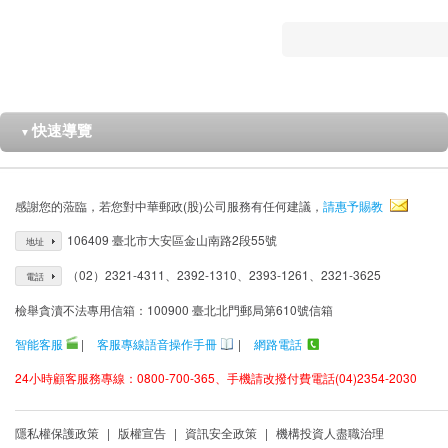
快速導覽
▼
感謝您的蒞臨，若您對中華郵政(股)公司服務有任何建議，
請惠予賜教
106409 臺北市大安區金山南路2段55號
地址
（02）2321-4311、2392-1310、2393-1261、2321-3625
電話
檢舉貪瀆不法專用信箱：100900 臺北北門郵局第610號信箱
智能客服
|
客服專線語音操作手冊
|
網路電話
24小時顧客服務專線：0800-700-365、手機請改撥付費電話(04)2354-2030
隱私權保護政策
|
版權宣告
|
資訊安全政策
|
機構投資人盡職治理