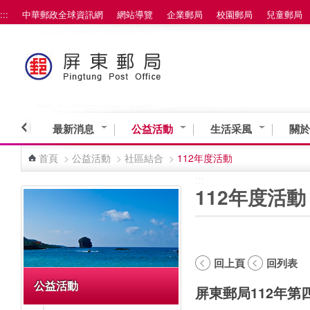
:::
中華郵政全球資訊網
網站導覽
企業郵局
校園郵局
兒童郵局
跳到主要內容區塊
最新消息
公益活動
生活采風
關於
首頁
>
公益活動
>
社區結合
>
112年度活動
:::
:::
112年度活動
回上頁
回列表
公益活動
屏東郵局112年第