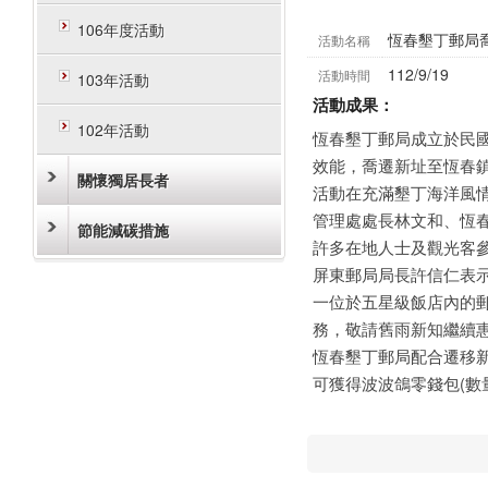
106年度活動
恆春墾丁郵局
活動名稱
112/9/19
活動時間
103年活動
活動成果：
102年活動
恆春墾丁郵局成立於民國
效能，喬遷新址至恆春鎮
關懷獨居長者
活動在充滿墾丁海洋風
管理處處長林文和、恆
節能減碳措施
許多在地人士及觀光客
屏東郵局局長許信仁表
一位於五星級飯店內的
務，敬請舊雨新知繼續
恆春墾丁郵局配合遷移
可獲得波波鴿零錢包(數