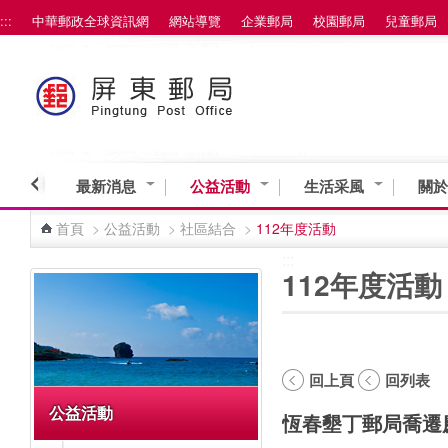
:::
中華郵政全球資訊網
網站導覽
企業郵局
校園郵局
兒童郵局
跳到主要內容區塊
最新消息
公益活動
生活采風
關於
首頁
>
公益活動
>
社區結合
>
112年度活動
:::
:::
112年度活動
回上頁
回列表
公益活動
恆春墾丁郵局喬遷