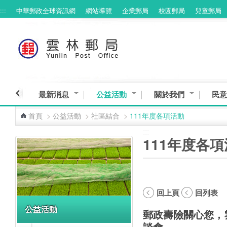
:::
中華郵政全球資訊網
網站導覽
企業郵局
校園郵局
兒童郵局
跳到主要內容區塊
最新消息
公益活動
關於我們
民意
首頁
>
公益活動
>
社區結合
>
111年度各項活動
:::
:::
111年度各
回上頁
回列表
公益活動
郵政壽險關心您，