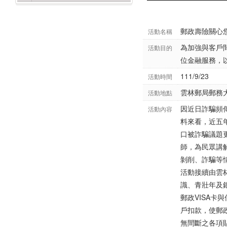
郵政壽險關心
活動名稱
為加強與客戶
活動目的
位金融服務，
111/9/23
活動時間
雲林郵局郵務
活動地點
因近日詐騙頻
活動內容
料來看，近五年
口被詐騙議題
師，為民眾講
剝削、詐騙等
活動接續由雲
識、青壯年及
郵政VISA
戶扣款，使郵
無間斷之各項