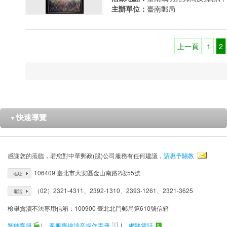
主辦單位：
臺南郵局
上一頁
1
2
快速導覽
▼
感謝您的蒞臨，若您對中華郵政(股)公司服務有任何建議，
請惠予賜教
106409 臺北市大安區金山南路2段55號
地址
（02）2321-4311、2392-1310、2393-1261、2321-3625
電話
檢舉貪瀆不法專用信箱：100900 臺北北門郵局第610號信箱
智能客服
|
客服專線語音操作手冊
|
網路電話