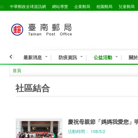
:::
中華郵政全球資訊網
網站導覽
企業郵局
校園郵局
兒童郵局
跳到主要內容區塊
最新消息
防疫資訊
公益活動
關於
首頁
:::
社區結合
慶祝母親節「媽媽我愛您」
活動時間： 108/5/2