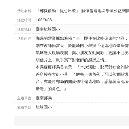
『郵愛啟動．從心出發』-關懷偏遠地區學童公益關
活動名稱
106/9/28
活動時間
臺南龍崎國小
活動地點
郵局的營業據點遍佈全台，即使在比較偏遠的地區，
活動內容
別在教師節當天，於龍崎國小舉辦「偏遠地區學童傳
氣球達人現場表演，與小朋友互動同歡，更讓小朋友
明信片上，親手寫下對老師的感恩之情。
本局蘇慶輝局長表示：「本次活動，郵局對社會的關
差穿梭在大街小巷，了解每一個角落，可以落實關懷
台，亦能將郵局的關愛傳往偏遠地區，憑藉著這兩項
厝邊』的角色。」
臺南郵局
主辦單位
龍崎國小
協辦單位