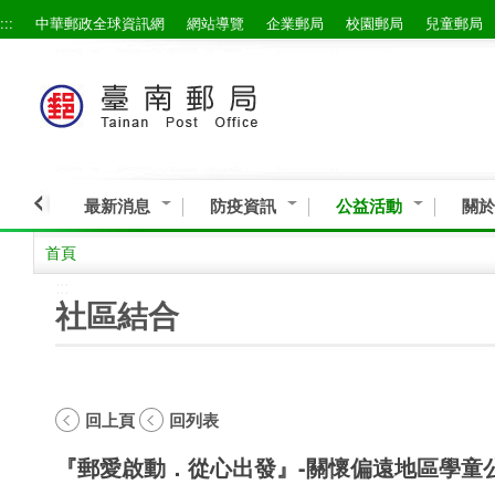
:::
中華郵政全球資訊網
網站導覽
企業郵局
校園郵局
兒童郵局
跳到主要內容區塊
最新消息
防疫資訊
公益活動
關於
首頁
:::
社區結合
回上頁
回列表
『郵愛啟動．從心出發』-關懷偏遠地區學童