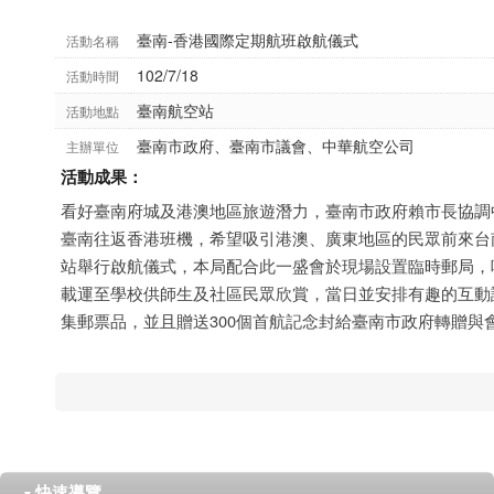
臺南-香港國際定期航班啟航儀式
活動名稱
102/7/18
活動時間
臺南航空站
活動地點
臺南市政府、臺南市議會、中華航空公司
主辦單位
活動成果：
看好臺南府城及港澳地區旅遊潛力，臺南市政府賴市長協調中
臺南往返香港班機，希望吸引港澳、廣東地區的民眾前來台南
站舉行啟航儀式，本局配合此一盛會於現場設置臨時郵局，
載運至學校供師生及社區民眾欣賞，當日並安排有趣的互動
集郵票品，並且贈送300個首航記念封給臺南市政府轉贈與
快速導覽
▼