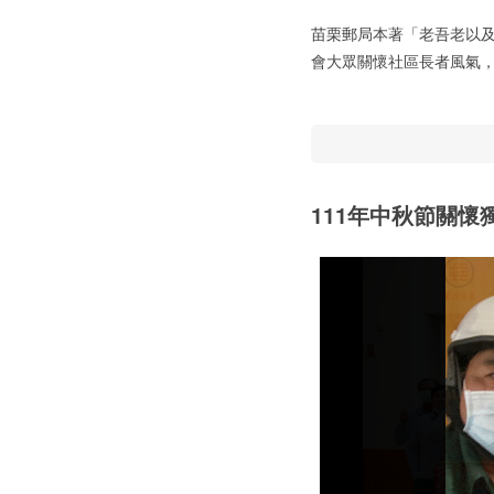
苗栗郵局本著「老吾老以
會大眾關懷社區長者風氣
111年中秋節關懷