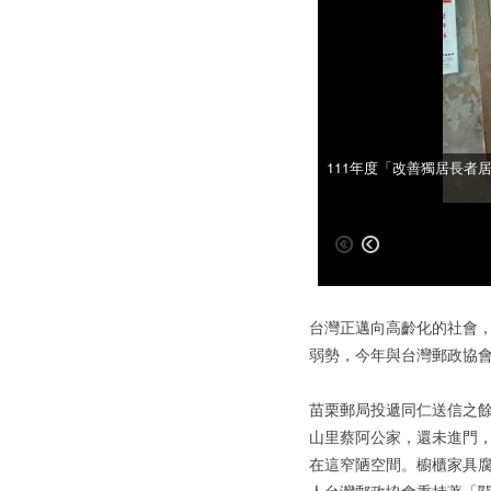
111年度「改善獨居長者
111年度「改善獨居長者
台灣正邁向高齡化的社會
弱勢，今年與台灣郵政協
苗栗郵局投遞同仁送信之
山里蔡阿公家，還未進門
在這窄陋空間。櫥櫃家具