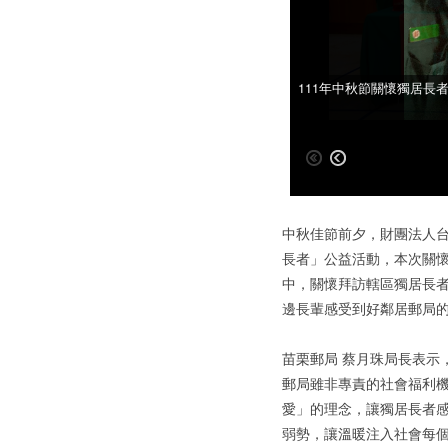
111年中秋節關懷獨居長
111年中秋節關懷獨居長
中秋佳節前夕，財團法人台
長者」公益活動，本次關
中，關懷拜訪轄區獨居長
邊長輩感受到好鄰居郵局的
苗栗郵局 蔡月珠局長表示
郵局雖非專責的社會福利
愛」的理念，讓獨居長者
弱勢，讓溫暖注入社會每