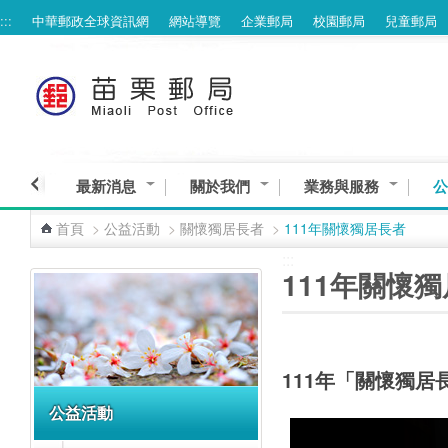
:::
中華郵政全球資訊網
網站導覽
企業郵局
校園郵局
兒童郵局
跳到主要內容區塊
最新消息
關於我們
業務與服務
公
首頁
>
公益活動
>
關懷獨居長者
>
111年關懷獨居長者
:::
:::
111年關懷
111年「關懷獨
公益活動