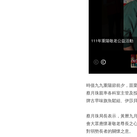
111年重陽敬老公益活動
111年重陽敬老公益活動
時值九九重陽節前夕，苗栗
蔡月珠親率各科室主管及
牌古早味旗魚鬆組、伊莎
蔡月珠局長表示，黃曆九
會大眾應懷著敬老尊長之
對弱勢長者的關懷之意。