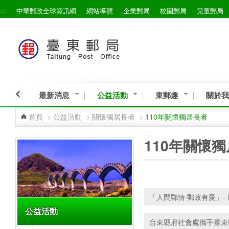
:::
中華郵政全球資訊網
網站導覽
企業郵局
校園郵局
兒童郵局
跳到主要內容區塊
最新消息
公益活動
東郵趣
關於我
首頁
>
公益活動
>
關懷獨居長者
>
110年關懷獨居長者
:::
:::
110年關懷
「人間郵情‧郵政有愛」-
公益活動
台東縣府社會處攜手臺東