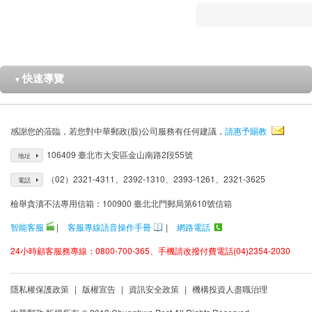
快速導覽
▼
感謝您的蒞臨，若您對中華郵政(股)公司服務有任何建議，
請惠予賜教
106409 臺北市大安區金山南路2段55號
地址
（02）2321-4311、2392-1310、2393-1261、2321-3625
電話
檢舉貪瀆不法專用信箱：100900 臺北北門郵局第610號信箱
智能客服
|
客服專線語音操作手冊
|
網路電話
24小時顧客服務專線：0800-700-365、手機請改撥付費電話(04)2354-2030
隱私權保護政策
|
版權宣告
|
資訊安全政策
|
機構投資人盡職治理