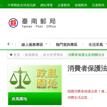
:::
中華郵政全球資訊網
網站導覽
企業郵局
校園郵局
兒童郵局
跳到主要內容區塊
與服務
線上服務專區
熱門查詢專區
生活采風
首頁
>
政風園地
>
政令宣導專區
>
消費者保護法及相關法令
:::
:::
消費者保護
我國消費者保護法第 1 
消費生活品質。」
政風園地