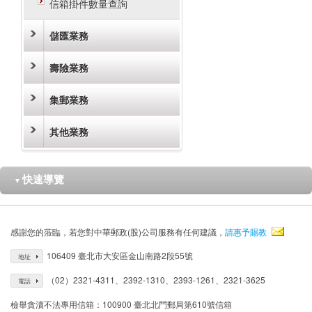
信箱掛件數量查詢
儲匯業務
壽險業務
集郵業務
其他業務
快速導覽
▼
感謝您的蒞臨，若您對中華郵政(股)公司服務有任何建議，
請惠予賜教
106409 臺北市大安區金山南路2段55號
地址
（02）2321-4311、2392-1310、2393-1261、2321-3625
電話
檢舉貪瀆不法專用信箱：100900 臺北北門郵局第610號信箱