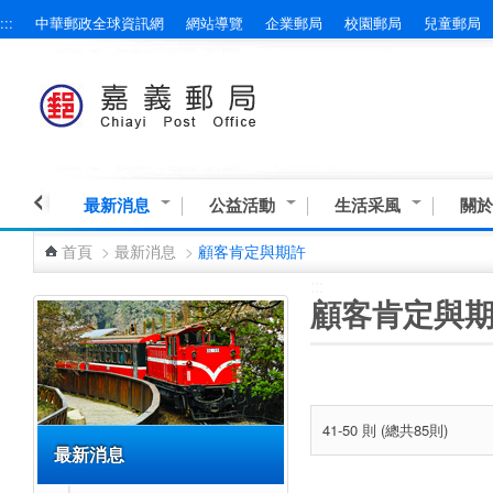
:::
中華郵政全球資訊網
網站導覽
企業郵局
校園郵局
兒童郵局
跳到主要內容區塊
最新消息
公益活動
生活采風
關於
首頁
>
最新消息
>
顧客肯定與期許
:::
:::
顧客肯定與
41-50 則 (總共85則)
最新消息