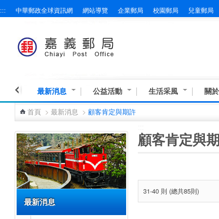
:::
中華郵政全球資訊網
網站導覽
企業郵局
校園郵局
兒童郵局
跳到主要內容區塊
最新消息
公益活動
生活采風
關於
首頁
>
最新消息
>
顧客肯定與期許
:::
:::
顧客肯定與
31-40 則 (總共85則)
最新消息