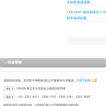
令顧客備感溫馨。
114/12/31
楊姓顧客於11
顧客備感溫馨。
快速導覽
▼
感謝您的蒞臨，若您對中華郵政(股)公司服務有任何建議，
請惠予賜教
106409 臺北市大安區金山南路2段55號
地址
（02）2321-4311、2392-1310、2393-1261、2321-3625
電話
檢舉貪瀆不法專用信箱：100900 臺北北門郵局第610號信箱