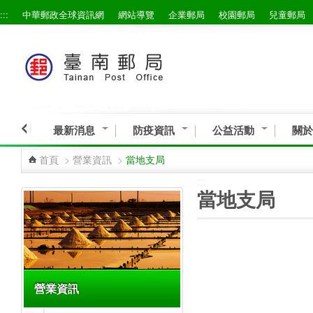
:::
中華郵政全球資訊網
網站導覽
企業郵局
校園郵局
兒童郵局
跳到主要內容區塊
最新消息
防疫資訊
公益活動
關於
首頁
>
營業資訊
>
當地支局
:::
:::
當地支局
營業資訊