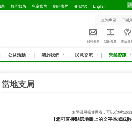
郵局
校園郵局
兒童郵局
網路郵局
English
各地郵局
查詢專區
下載
郵務業務
儲匯業務
壽險業
公益活動
關於我們
民意交流
營業資訊
:::
當地支局
無障礙規範使用者，可以按tab鍵操
【您可直接點選地圖上的文字區域或數