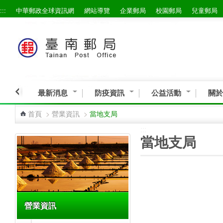
:::
中華郵政全球資訊網
網站導覽
企業郵局
校園郵局
兒童郵局
跳到主要內容區塊
最新消息
防疫資訊
公益活動
關於
首頁
>
營業資訊
>
當地支局
:::
:::
當地支局
營業資訊