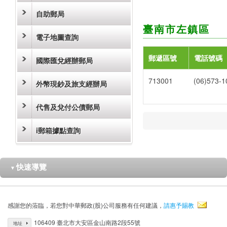
自助郵局
臺南市左鎮區
電子地圖查詢
郵遞區號
電話號碼
國際匯兌經辦郵局
713001
(06)573-1
外幣現鈔及旅支經辦局
代售及兌付公債郵局
i郵箱據點查詢
快速導覽
▼
感謝您的蒞臨，若您對中華郵政(股)公司服務有任何建議，
請惠予賜教
106409 臺北市大安區金山南路2段55號
地址