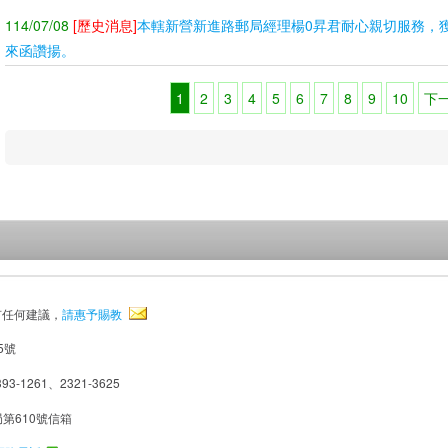
114/07/08
[歷史消息]
本轄新營新進路郵局經理楊0昇君耐心親切服務，獲顧客11
來函讚揚。
1
2
3
4
5
6
7
8
9
10
下
有任何建議，
請惠予賜教
5號
93-1261、2321-3625
局第610號信箱