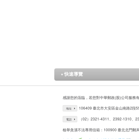
快速導覽
▼
感謝您的蒞臨，若您對中華郵政(股)公司服務
106409 臺北市大安區金山南路2段5
地址
（02）2321-4311、2392-1310、23
電話
檢舉貪瀆不法專用信箱：100900 臺北北門郵