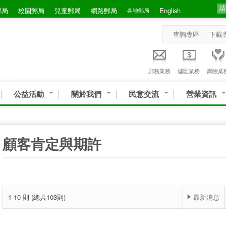
郵局
校園郵局
兒童郵局
網路郵局
English
各地郵局
查詢專區
下載
郵務業務
儲匯業務
壽險業
公益活動
關於我們
民意交流
營業資訊
許
:::
顧客肯定與期許
1-10 則 (總共103則)
最新消息