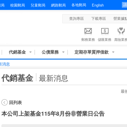
各地郵局
郵局
校園郵局
兒童郵局
網路郵局
English
查詢專區
下載專區
營業據
郵務業務
儲匯業務
壽險業
代銷基金
公債業務
定期存單質押借款
新消息
:::
代銷基金
最新消息
最後
回列表
本公司上架基金115年8月份非營業日公告