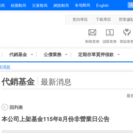
各地郵局
郵局
校園郵局
兒童郵局
網路郵局
English
查詢專區
下載專區
營業據
郵務業務
儲匯業務
壽險業
代銷基金
公債業務
定期存單質押借款
新消息
:::
代銷基金
最新消息
最後
回列表
本公司上架基金115年8月份非營業日公告