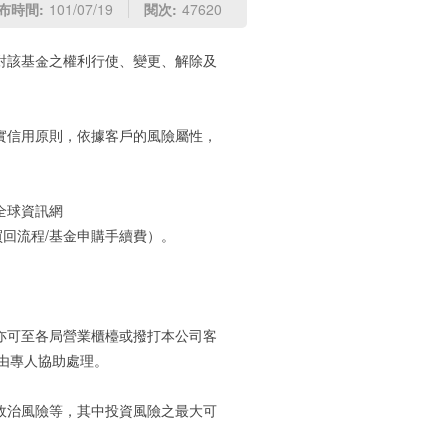
布時間:
101/07/19
閱次:
47620
戶對該基金之權利行使、變更、解除及
誠實信用原則，依據客戶的風險屬性，
全球資訊網
申購及買回流程/基金申購手續費）。
，亦可至各局營業櫃檯或撥打本公司客
0，由專人協助處理。
、政治風險等，其中投資風險之最大可