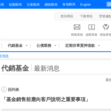
各地郵局
郵局
校園郵局
兒童郵局
網路郵局
English
查詢專區
下載專區
營業據
郵務業務
儲匯業務
壽險業
代銷基金
公債業務
定期存單質押借款
新消息
:::
代銷基金
最新消息
最後
回列表
「基金銷售前應向客戶說明之重要事項」