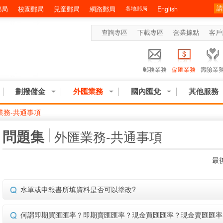
郵局
校園郵局
兒童郵局
網路郵局
各地郵局
English
查詢專區
下載專區
營業據點
客戶
郵務業務
儲匯業務
壽險業
劃撥儲金
外匯業務
國內匯兌
其他服務
業務-共通事項
:::
問題集
外匯業務-共通事項
最後
水單或申報書所填資料是否可以塗改?
何謂即期買匯匯率？即期賣匯匯率？現金買匯匯率？現金賣匯匯率