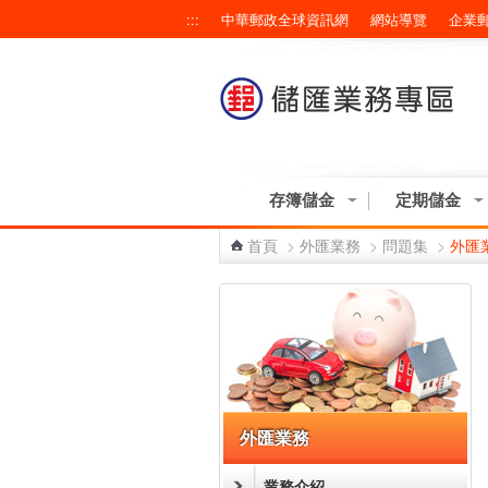
跳到主要內容區塊
:::
中華郵政全球資訊網
網站導覽
企業
存簿儲金
定期儲金
首頁
>
外匯業務
>
問題集
>
外匯
:::
外匯業務
業務介紹