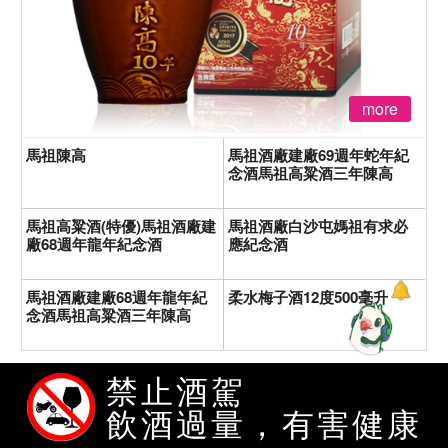
more
馬祖陳高
馬祖酒廠建廠69週年蛇年紀
念酒馬祖高粱酒三年陳高
馬祖高粱酒(特優)馬祖酒廠建
馬祖酒廠白沙屯媽祖有求必
廠68週年龍年紀念酒
應紀念酒
馬祖酒廠建廠68週年龍年紀
柔水梅子酒12度500毫升
念酒馬祖高粱酒三年陳高
禁止酒駕
熱賣商品排行榜
飲酒過量，有害健康
愛之味純濃燕麥-24瓶裝（新）