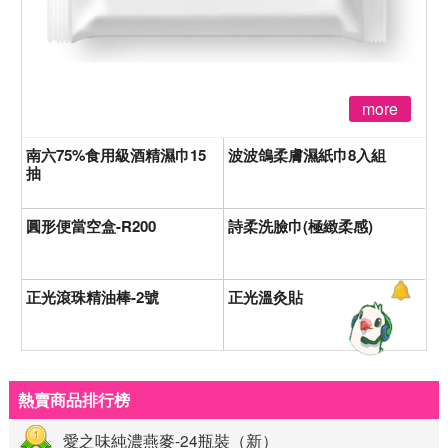
more
南六75%食用級酒精濕巾15
波波鴿柔膚濕紙巾8入組
抽
圓形便當空盒-R200
詩柔洗臉巾(極緻柔感)
正光滾珠精油棒-2號
正光溫灸貼
熱賣商品排行榜
愛之味純濃燕麥-24瓶裝（新）