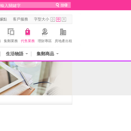
據點
客戶服務
字型大小
務
集郵業務
代售業務
理財專區
房地產出租
生活物語
集郵商品