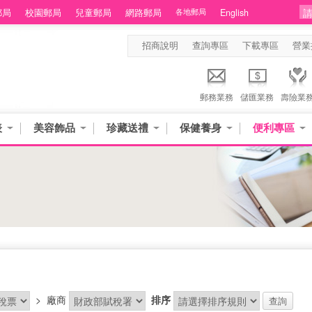
郵局
校園郵局
兒童郵局
網路郵局
各地郵局
English
招商說明
查詢專區
下載專區
營業
郵務業務
儲匯業務
壽險業
表
美容飾品
珍藏送禮
保健養身
便利專區
>
廠商
排序