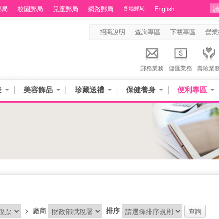
郵局
校園郵局
兒童郵局
網路郵局
各地郵局
English
招商說明
查詢專區
下載專區
營業
郵務業務
儲匯業務
壽險業
表
美容飾品
珍藏送禮
保健養身
便利專區
>
廠商
排序