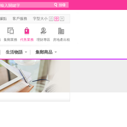
據點
客戶服務
字型大小
務
集郵業務
代售業務
理財專區
房地產出租
生活物語
集郵商品