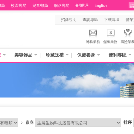
郵局
校園郵局
兒童郵局
網路郵局
各地郵局
English
招商說明
查詢專區
下載專區
營業
郵務業務
儲匯業務
壽險業
表
美容飾品
珍藏送禮
保健養身
便利專區
品
>
廠商
排序