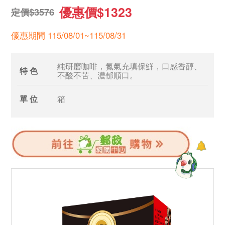
優惠價$1323
定價$3576
優惠期間 115/08/01~115/08/31
純研磨咖啡，氮氣充填保鮮，口感香醇、
特 色
不酸不苦、濃郁順口。
單 位
箱