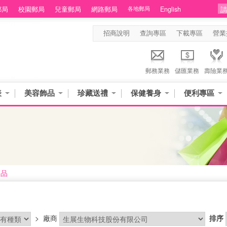
郵局
校園郵局
兒童郵局
網路郵局
各地郵局
English
招商說明
查詢專區
下載專區
營業
郵務業務
儲匯業務
壽險業
表
美容飾品
珍藏送禮
保健養身
便利專區
商品
>
廠商
排序