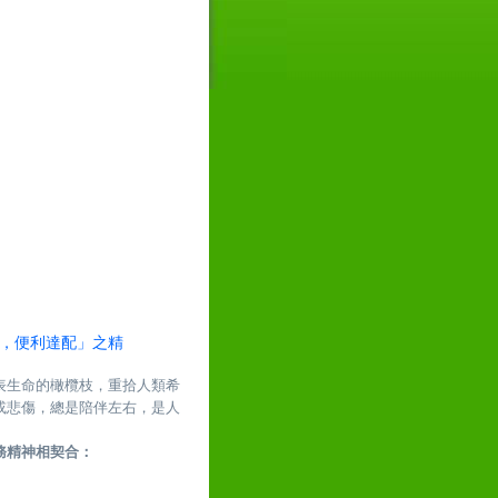
。
鴿，便利達配」之精
表生命的橄欖枝，重拾人類希
或悲傷，總是陪伴左右，是人
務精神相契合：