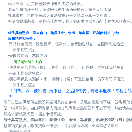
鴿子自遠古洪荒便被賦予神聖與美好的象徵。
勇敢的飛躍地平線，並銜回代表生命的橄欖枝，重拾人類希望；
純真眼神、自由羽翼讓人肅然省思戰爭之黑暗及和平之可貴；
無論快樂或悲傷，總是陪伴左右，是人類追求情感及渴望幸福的永恆寄託
鴿子具有堅貞、崇尚自由、熱愛生命、永恆…等象徵，正與便利箱（袋）
服務精神相契合：
堅持物美價實，除運費單一優惠外，免費贈送紙箱，全國幫您送透透
●
---鴿子是堅貞的
全國送透透、不限區域
●
---鴿子是崇尚自由的
傳遞的不只是箱（袋），更是一份欣喜，一份感動，豐富你我的生命
●
---鴿子是熱愛生命的
關心環保及人類的未來，便利箱（袋）可重複使用，仍享有同樣優惠
●
---鴿子是永恆的
「飛鴿」為「便利箱(袋)服務」之品牌代表，傳達本服務「幸福之
神。
鴿子自遠古洪荒便被賦予神聖與美好的象徵。勇敢的飛躍地平線，並銜回代
望；純真眼神、自由羽翼讓人肅然省思戰爭之黑暗及和平之可貴；無論快樂
類追求情感及渴望幸福的永恆寄託。
鴿子具有堅貞、崇尚自由、熱愛生命、永恆…等象徵，正與便利箱（袋）服
堅持物美價實，除運費單一優惠外，免費贈送紙箱，全國幫您送透透
--- 鴿子是堅貞的