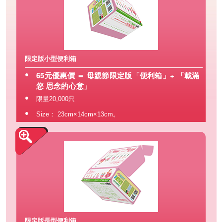
限定版小型便利箱
65元優惠價 ＝ 母親節限定版「便利箱」+ 「載滿
●
您 思念的心意」
●
限量20,000只
●
Size： 23cm×14cm×13cm。
限定版長型便利箱