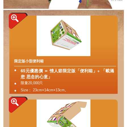
限定版小型便利箱
65元優惠價 ＝ 情人節限定版「便利箱」+ 「載滿
●
您 思念的心意」
限量20,000只
●
Size： 23cm×14cm×13cm。
●