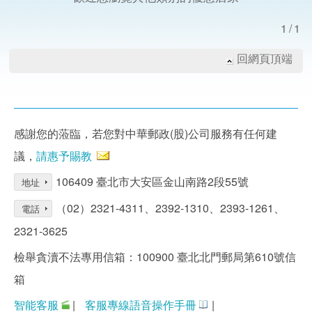
1/1
回網頁頂端
感謝您的蒞臨，若您對中華郵政(股)公司服務有任何建
議，
請惠予賜教
106409 臺北市大安區金山南路2段55號
地址
（02）2321-4311、2392-1310、2393-1261、
電話
2321-3625
檢舉貪瀆不法專用信箱：100900 臺北北門郵局第610號信
箱
智能客服
|
客服專線語音操作手冊
|