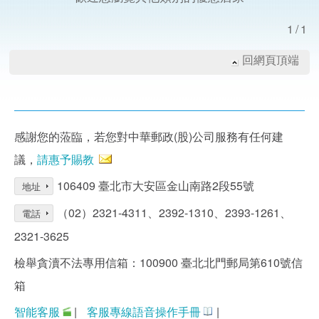
1/1
回網頁頂端
感謝您的蒞臨，若您對中華郵政(股)公司服務有任何建
議，
請惠予賜教
106409 臺北市大安區金山南路2段55號
地址
（02）2321-4311、2392-1310、2393-1261、
電話
2321-3625
檢舉貪瀆不法專用信箱：100900 臺北北門郵局第610號信
箱
智能客服
|
客服專線語音操作手冊
|