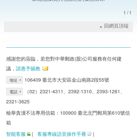
1/1
回網頁頂端
感謝您的蒞臨，若您對中華郵政(股)公司服務有任何建
議，
請惠予賜教
106409 臺北市大安區金山南路2段55號
地址
（02）2321-4311、2392-1310、2393-1261、
電話
2321-3625
檢舉貪瀆不法專用信箱：100900 臺北北門郵局第610號信
箱
智能客服
|
客服專線語音操作手冊
|