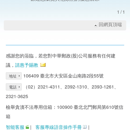
1/1
回網頁頂端
感謝您的蒞臨，若您對中華郵政(股)公司服務有任何建
議，
請惠予賜教
106409 臺北市大安區金山南路2段55號
地址
（02）2321-4311、2392-1310、2393-1261、
電話
2321-3625
檢舉貪瀆不法專用信箱：100900 臺北北門郵局第610號信
箱
智能客服
|
客服專線語音操作手冊
|