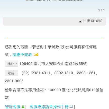
1/1
回網頁頂端
感謝您的蒞臨，若您對中華郵政(股)公司服務有任何建
議，
請惠予賜教
106409 臺北市大安區金山南路2段55號
地址
（02）2321-4311、2392-1310、2393-1261、
電話
2321-3625
檢舉貪瀆不法專用信箱：100900 臺北北門郵局第610號信
箱
智能客服
|
客服專線語音操作手冊
|