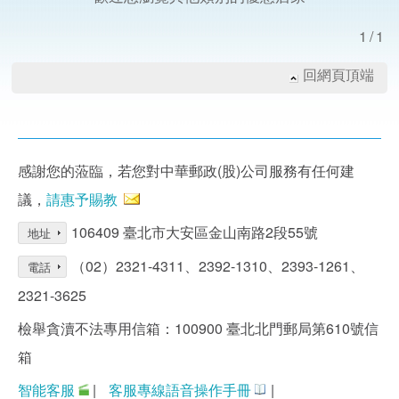
1/1
回網頁頂端
感謝您的蒞臨，若您對中華郵政(股)公司服務有任何建
議，
請惠予賜教
106409 臺北市大安區金山南路2段55號
地址
（02）2321-4311、2392-1310、2393-1261、
電話
2321-3625
檢舉貪瀆不法專用信箱：100900 臺北北門郵局第610號信
箱
智能客服
|
客服專線語音操作手冊
|