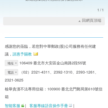
1/1
回網頁頂端
感謝您的蒞臨，若您對中華郵政(股)公司服務有任何建
議，
請惠予賜教
106409 臺北市大安區金山南路2段55號
地址
（02）2321-4311、2392-1310、2393-1261、
電話
2321-3625
檢舉貪瀆不法專用信箱：100900 臺北北門郵局第610號信
箱
智能客服
|
客服專線語音操作手冊
|