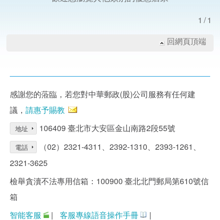
1/1
回網頁頂端
感謝您的蒞臨，若您對中華郵政(股)公司服務有任何建
議，
請惠予賜教
106409 臺北市大安區金山南路2段55號
地址
（02）2321-4311、2392-1310、2393-1261、
電話
2321-3625
檢舉貪瀆不法專用信箱：100900 臺北北門郵局第610號信
箱
智能客服
|
客服專線語音操作手冊
|