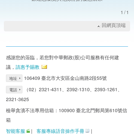
1/1
回網頁頂端
感謝您的蒞臨，若您對中華郵政(股)公司服務有任何建
議，
請惠予賜教
106409 臺北市大安區金山南路2段55號
地址
（02）2321-4311、2392-1310、2393-1261、
電話
2321-3625
檢舉貪瀆不法專用信箱：100900 臺北北門郵局第610號信
箱
智能客服
|
客服專線語音操作手冊
|