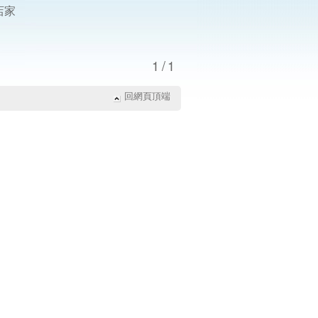
店家
1/1
回網頁頂端